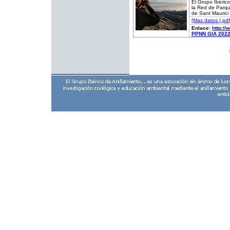
El Grupo Ibérico
la Red de Parqu
de Sant Maurici 
[Mas datos (.pdf
Enlace:
http:/
PPNN GIA 2022