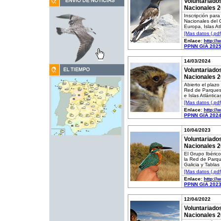
Voluntariado
Nacionales 
Inscripción par
Nacionales del G
Europa, Islas At
[Mas datos (.pdf
Enlace:
http:/
PPNN GIA 2025
14/03/2024
Voluntariado
Nacionales 
Abierto el plazo
Red de Parques 
e Islas Atlántic
[Mas datos (.pdf
Enlace:
http:/
PPNN GIA 2024
10/04/2023
Voluntariado
Nacionales 
El Grupo Ibérico
la Red de Parqu
Galicia y Tabla
[Mas datos (.pdf
Enlace:
http:/
PPNN GIA 2023
12/04/2022
Voluntariado
Nacionales 