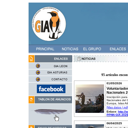
95 articulos enco
01/05/2026
Voluntariado
Nacionales 
Inscripción par
Nacionales del G
Europa, Islas At
[Mas datos (.pdf
Enlace:
http:/
PPNN GIA 2026
06/04/2025