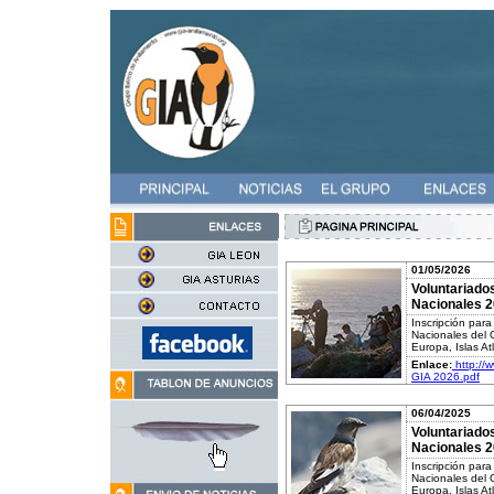
01/05/2026
Voluntariado
Nacionales 
Inscripción par
Nacionales del G
Europa, Islas At
Enlace:
http://
GIA 2026.pdf
06/04/2025
Voluntariado
Nacionales 
Inscripción par
Nacionales del G
Europa, Islas At